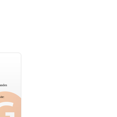
tanden
ite: