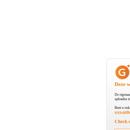
Deze w
De eigenaar
uploaden i
Bent u ook 
www.getho
Check d